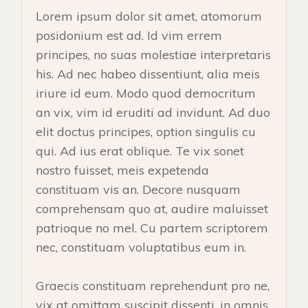
Lorem ipsum dolor sit amet, atomorum
posidonium est ad. Id vim errem
principes, no suas molestiae interpretaris
his. Ad nec habeo dissentiunt, alia meis
iriure id eum. Modo quod democritum
an vix, vim id eruditi ad invidunt. Ad duo
elit doctus principes, option singulis cu
qui. Ad ius erat oblique. Te vix sonet
nostro fuisset, meis expetenda
constituam vis an. Decore nusquam
comprehensam quo at, audire maluisset
patrioque no mel. Cu partem scriptorem
nec, constituam voluptatibus eum in.
Graecis constituam reprehendunt pro ne,
vix at omittam suscipit dissenti, in omnis