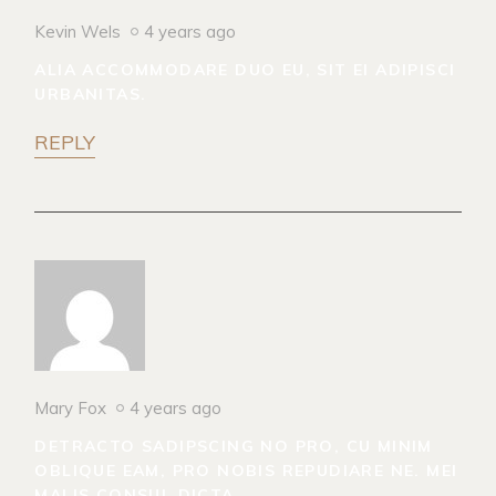
Kevin Wels
4 years ago
ALIA ACCOMMODARE DUO EU, SIT EI ADIPISCI
URBANITAS.
REPLY
Mary Fox
4 years ago
DETRACTO SADIPSCING NO PRO, CU MINIM
OBLIQUE EAM, PRO NOBIS REPUDIARE NE. MEI
MALIS CONSUL DICTA.