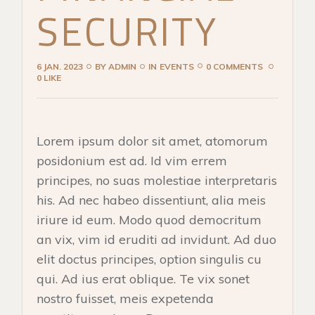
SECURITY
6 JAN. 2023
BY
ADMIN
IN
EVENTS
0 COMMENTS
0 LIKE
Lorem ipsum dolor sit amet, atomorum
posidonium est ad. Id vim errem
principes, no suas molestiae interpretaris
his. Ad nec habeo dissentiunt, alia meis
iriure id eum. Modo quod democritum
an vix, vim id eruditi ad invidunt. Ad duo
elit doctus principes, option singulis cu
qui. Ad ius erat oblique. Te vix sonet
nostro fuisset, meis expetenda