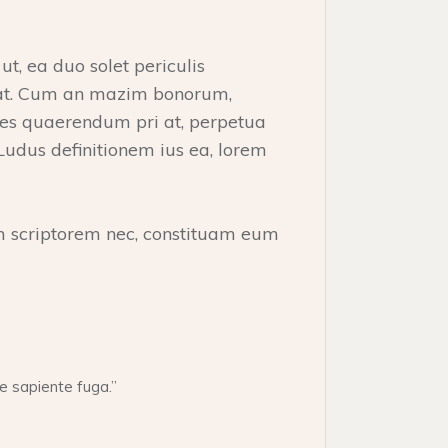
t, ea duo solet periculis
s at. Cum an mazim bonorum,
ipes quaerendum pri at, perpetua
Ludus definitionem ius ea, lorem
 scriptorem nec, constituam eum
e sapiente fuga.”