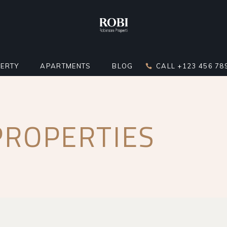
ERTY
APARTMENTS
BLOG
CALL +123 456 78
DARD LIST
APARTMENT LIST
RIGHT SIDEBAR
PROPERTIES
LATOR
 BELOW LIST
APARTMENTS INFO
LEFT SIDEBAR
ST
ERTY SINGLE
MULTIPLE APARTMENTS
NO SIDEBAR
ERTY HOTSPOTS
APARTMENT GALLERY
MASONRY
ERTY FLOORS
APARTMENT SINGLE
POST TYPES
R APARTMENTS