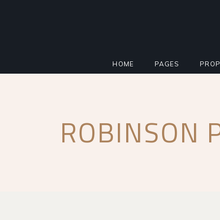
HOME
PAGES
PROP
MAIN HOME
ABOUT
STAN
ROBINSON 
PROPERTY AGENCY
MORTGAGE CALCU
INFO
SMART HOME
REGISTER INTERE
PROP
REAL ESTATE
FAQ PAGE
PROP
RESIDENTIAL COMPLEX
COMING SOON
PROP
IMPACT MILESTONE
404 ERROR PAGE
FLOO
LANDING