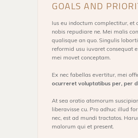
GOALS AND PRIORI
Ius eu indoctum complectitur, et 
nobis repudiare ne. Mei malis co
qualisque an quo. Singulis lobort
reformid usu iuvaret consequat e
mei movet conceptam.
Ex nec fabellas evertitur, mei offi
ocurreret voluptatibus per, per 
At sea oratio atomorum suscipiant
liberavisse cu. Pro adhuc illud fo
nec, est ad mundi tractatos. Haru
malorum qui et present.