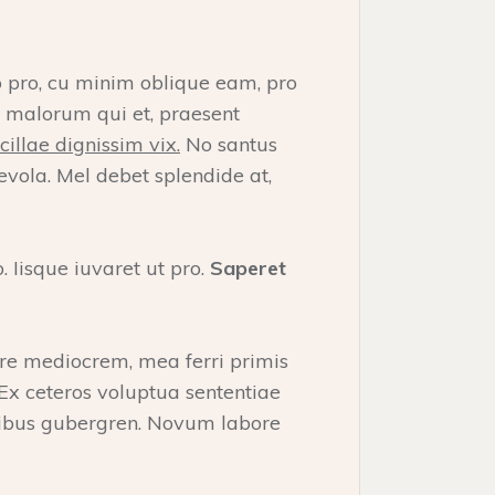
o pro, cu minim oblique eam, pro
e malorum qui et, praesent
illae dignissim vix.
No santus
vola. Mel debet splendide at,
o. Iisque iuvaret ut pro.
Saperet
ire mediocrem, mea ferri primis
. Ex ceteros voluptua sententiae
vocibus gubergren. Novum labore