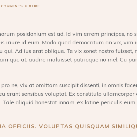
0 COMMENTS
0 LIKE
rum posidonium est ad. Id vim errem principes, no su
is iriure id eum. Modo quod democritum an vix, vim id
cu qui. Ad ius erat oblique. Te vix sonet nostro fuisse
 quo at, audire maluisset patrioque no mel. Cu par
ro ne, vix at omittam suscipit dissenti, in omnis face
is eu erant sensibus voluptat. Ex constituto ullamcorpe
 Tale aliquid honestat innam, ex latine periculis eum.
IA OFFICIIS. VOLUPTAS QUISQUAM SIMILIQ