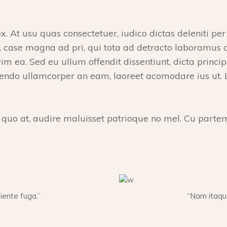
At usu quas consectetuer, iudico dictas deleniti per u
m, case magna ad pri, qui tota ad detracto laboramu
im ea. Sed eu ullum offendit dissentiunt, dicta princ
vendo ullamcorper an eam, laoreet acomodare ius ut. 
o at, audire maluisset patrioque no mel. Cu partem
ente fuga.”
“Nam itaqu