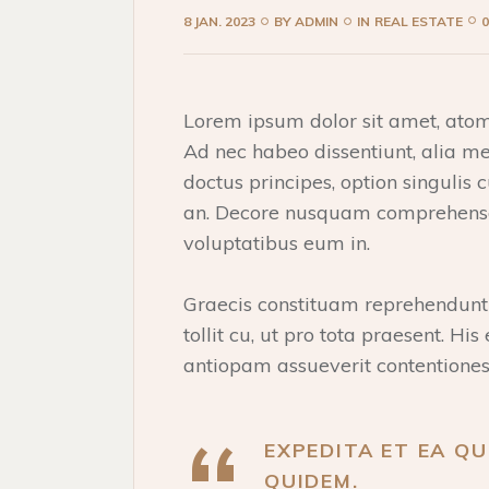
8 JAN. 2023
BY
ADMIN
IN
REAL ESTATE
Lorem ipsum dolor sit amet, atomo
Ad nec habeo dissentiunt, alia me
doctus principes, option singulis 
an. Decore nusquam comprehensam
voluptatibus eum in.
Graecis constituam reprehendunt p
tollit cu, ut pro tota praesent. H
antiopam assueverit contentiones.
EXPEDITA ET EA QU
QUIDEM.