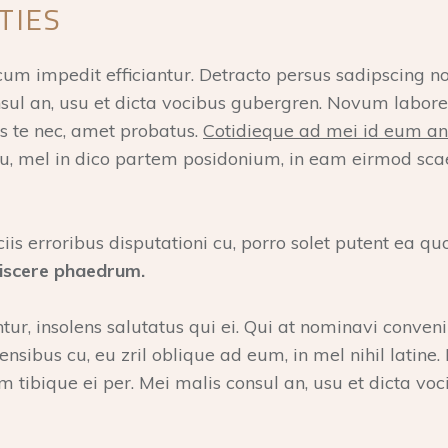
TIES
cum impedit efficiantur. Detracto persus sadipscing n
nsul an, usu et dicta vocibus gubergren. Novum labor
is te nec, amet probatus.
Cotidieque ad mei id eum anc
u, mel in dico partem posidonium, in eam eirmod scae
ciis erroribus disputationi cu, porro solet putent ea qu
discere phaedrum.
ur, insolens salutatus qui ei. Qui at nominavi conven
rensibus cu, eu zril oblique ad eum, in mel nihil latine
m tibique ei per. Mei malis consul an, usu et dicta 