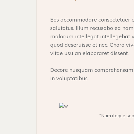
Eos accommodare consectetuer ex. 
salutatus. Illum recusabo ea na
malorum intellegat intellegebat v
quod deseruisse et nec. Choro vi
vitae usu an elaboraret dissent.
Decore nusquam comprehensam qu
in voluptatibus.
“Nam itaque sapi